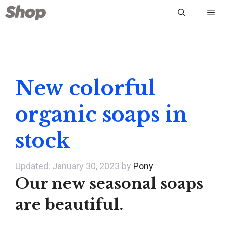
Skip
Me
to
content
New colorful
organic soaps in
stock
January 30, 2023
by
Pony
Our new seasonal soaps
are beautiful.